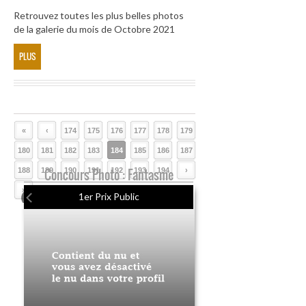
Retrouvez toutes les plus belles photos
de la galerie du mois de Octobre 2021
PLUS
«
‹
174
175
176
177
178
179
180
181
182
183
184
185
186
187
188
189
Concours Photo : Fantasme
190
191
192
193
194
›
»
1er Prix Public