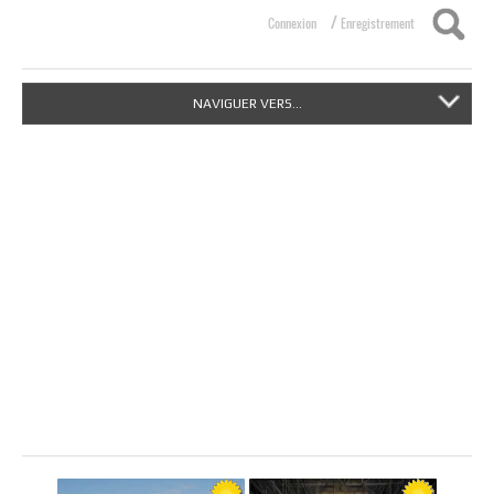
/
Connexion
Enregistrement
NAVIGUER VERS...