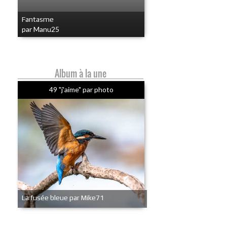
Fantasme
par Manu25
Album à la une
49 "j'aime" par photo
La fusée bleue par Mike71