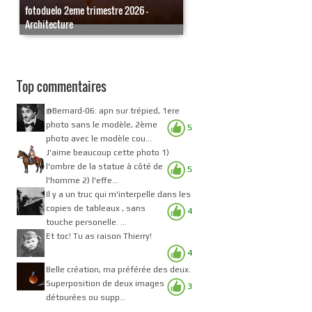
fotoduelo 2eme trimestre 2026 -
Architecture
Top commentaires
@Bernard-06: apn sur trépied, 1ere
photo sans le modèle, 2ème
5
photo avec le modèle cou...
J'aime beaucoup cette photo 1)
l'ombre de la statue à côté de
5
l'homme 2) l'effe...
Il y a un truc qui m'interpelle dans les
copies de tableaux , sans
4
touche personelle. ...
Et toc! Tu as raison Thierry!
4
Belle création, ma préférée des deux.
Superposition de deux images
3
détourées ou supp...