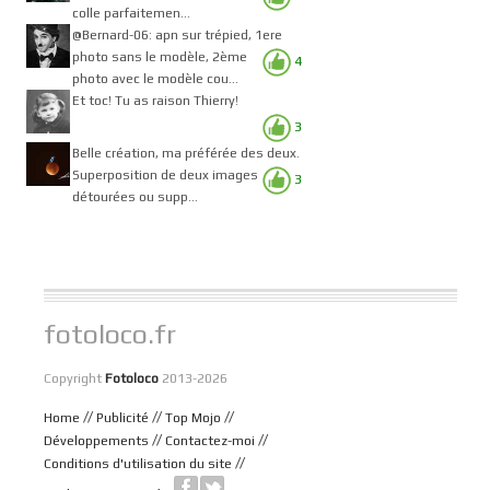
colle parfaitemen...
@Bernard-06: apn sur trépied, 1ere
photo sans le modèle, 2ème
4
photo avec le modèle cou...
Et toc! Tu as raison Thierry!
3
Belle création, ma préférée des deux.
Superposition de deux images
3
détourées ou supp...
fotoloco.fr
Copyright
Fotoloco
2013-2026
//
//
//
Home
Publicité
Top Mojo
//
//
Développements
Contactez-moi
//
Conditions d'utilisation du site