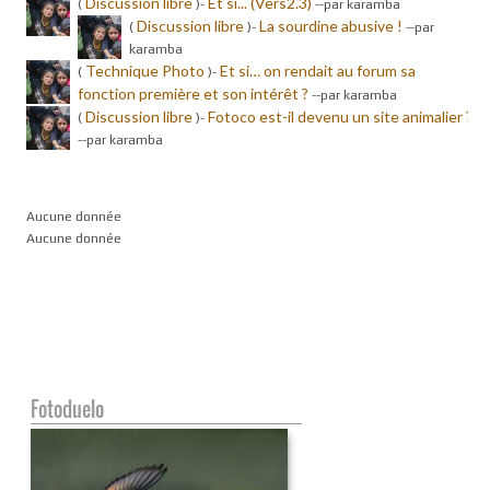
Discussion libre
Et si... (Vers2.3)
(
)-
-
-par karamba
Discussion libre
La sourdine abusive !
(
)-
-
-par
karamba
Technique Photo
Et si… on rendait au forum sa
(
)-
fonction première et son intérêt ?
-
-par karamba
Discussion libre
Fotoco est-il devenu un site animalier ?
(
)-
-
-par karamba
Aucune donnée
Aucune donnée
Fotoduelo