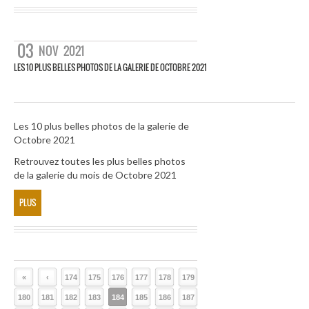
03
NOV
2021
LES 10 PLUS BELLES PHOTOS DE LA GALERIE DE OCTOBRE 2021
Les 10 plus belles photos de la galerie de
Octobre 2021
Retrouvez toutes les plus belles photos
de la galerie du mois de Octobre 2021
PLUS
«
‹
174
175
176
177
178
179
180
181
182
183
184
185
186
187