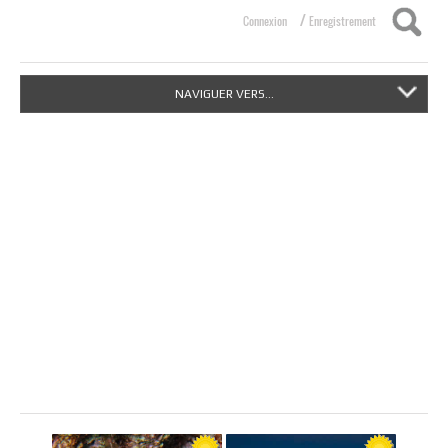
/
Connexion
Enregistrement
NAVIGUER VERS...