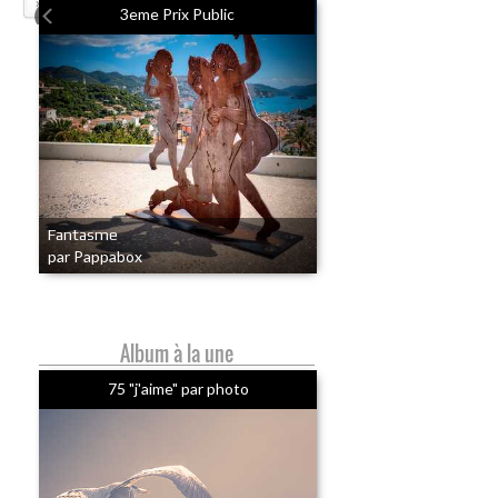
»
3eme Prix Public
Fantasme
par Pappabox
Album à la une
75 "j'aime" par photo