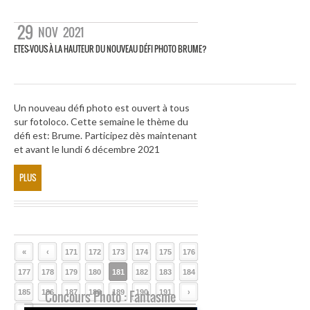
29
NOV
2021
ETES-VOUS À LA HAUTEUR DU NOUVEAU DÉFI PHOTO BRUME?
Un nouveau défi photo est ouvert à tous
sur fotoloco. Cette semaine le thème du
défi est: Brume. Participez dès maintenant
et avant le lundi 6 décembre 2021
PLUS
«
‹
171
172
173
174
175
176
177
178
179
180
181
182
183
184
185
186
Concours Photo : Fantasme
187
188
189
190
191
›