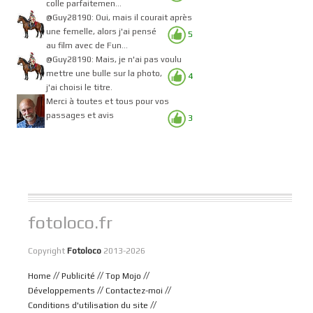
colle parfaitemen...
@Guy28190: Oui, mais il courait après
une femelle, alors j'ai pensé
5
au film avec de Fun...
@Guy28190: Mais, je n'ai pas voulu
mettre une bulle sur la photo,
4
j'ai choisi le titre.
Merci à toutes et tous pour vos
passages et avis
3
fotoloco.fr
Copyright
Fotoloco
2013-2026
//
//
//
Home
Publicité
Top Mojo
//
//
Développements
Contactez-moi
//
Conditions d'utilisation du site