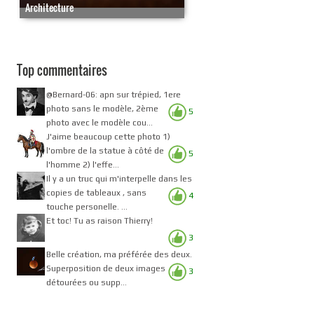
Architecture
Top commentaires
@Bernard-06: apn sur trépied, 1ere
photo sans le modèle, 2ème
5
photo avec le modèle cou...
J'aime beaucoup cette photo 1)
l'ombre de la statue à côté de
5
l'homme 2) l'effe...
Il y a un truc qui m'interpelle dans les
copies de tableaux , sans
4
touche personelle. ...
Et toc! Tu as raison Thierry!
3
Belle création, ma préférée des deux.
Superposition de deux images
3
détourées ou supp...