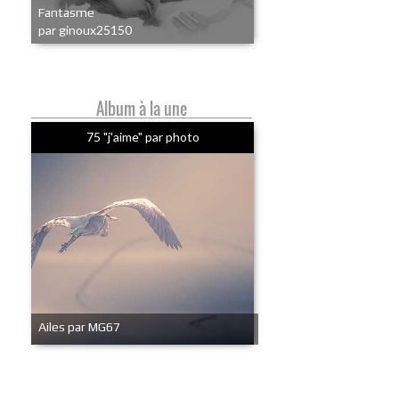
Fantasme
par ginoux25150
Album à la une
75 "j'aime" par photo
Ailes par MG67