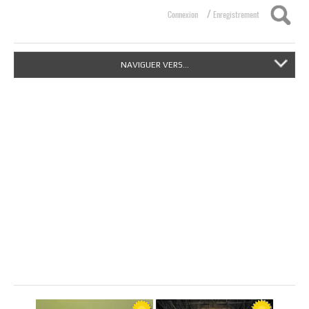
/
Connexion
Enregistrement
NAVIGUER VERS...