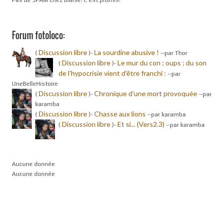
Pas de SPAM chez Blaise! C'est promis!
Forum fotoloco:
Discussion libre
La sourdine abusive !
(
)-
-
-par Thor
Discussion libre
Le mur du con ; oups ; du son
(
)-
de l’hypocrisie vient d’être franchi :
-
-par
UneBelleHistoire
Discussion libre
Chronique d'une mort provoquée
(
)-
-
-par
karamba
Discussion libre
Chasse aux lions
(
)-
-
-par karamba
Discussion libre
Et si... (Vers2.3)
(
)-
-
-par karamba
Aucune donnée
Aucune donnée