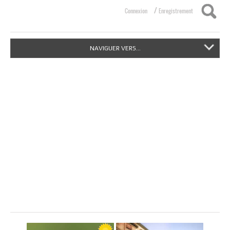
/
Connexion
Enregistrement
NAVIGUER VERS...