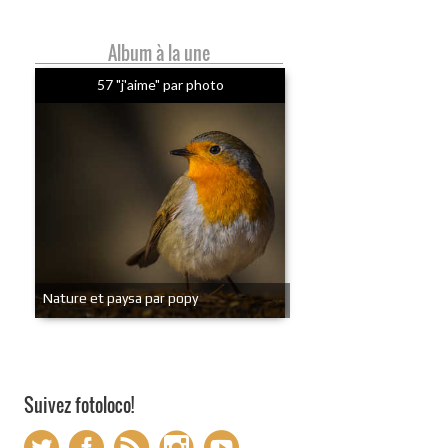
Album à la une
57 "j'aime" par photo
Nature et paysa par popy
Suivez fotoloco!