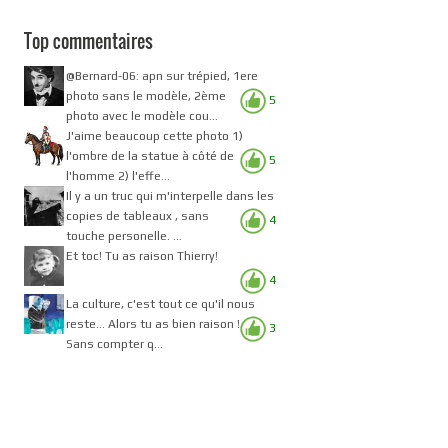
Top commentaires
@Bernard-06: apn sur trépied, 1ere
photo sans le modèle, 2ème
5
photo avec le modèle cou...
J'aime beaucoup cette photo 1)
l'ombre de la statue à côté de
5
l'homme 2) l'effe...
Il y a un truc qui m'interpelle dans les
copies de tableaux , sans
4
touche personelle. ...
Et toc! Tu as raison Thierry!
4
La culture, c'est tout ce qu'il nous
reste... Alors tu as bien raison !
3
Sans compter q...