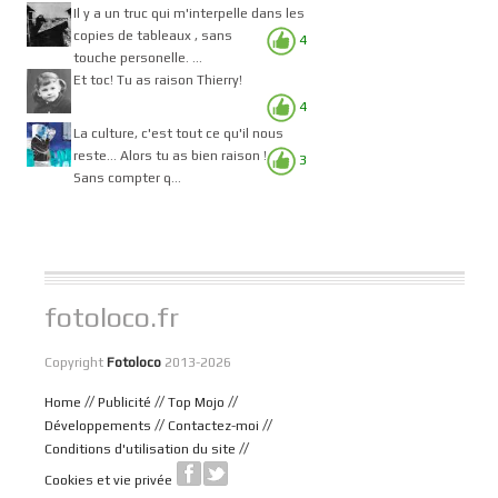
Il y a un truc qui m'interpelle dans les
copies de tableaux , sans
4
touche personelle. ...
Et toc! Tu as raison Thierry!
4
La culture, c'est tout ce qu'il nous
reste... Alors tu as bien raison !
3
Sans compter q...
fotoloco.fr
Copyright
Fotoloco
2013-2026
//
//
//
Home
Publicité
Top Mojo
//
//
Développements
Contactez-moi
//
Conditions d'utilisation du site
Cookies et vie privée