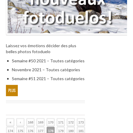
Laissez vos émotions décider des plus
belles photos fotoduelo
Semaine #50 2021 – Toutes catégories
Novembre 2021 – Toutes catégories
Semaine #51 2021 – Toutes catégories
PLUS
«
‹
168
169
170
171
172
173
174
175
176
177
178
179
180
181