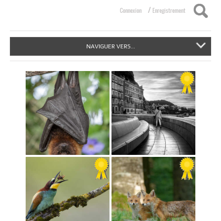
/
Connexion
Enregistrement
NAVIGUER VERS...