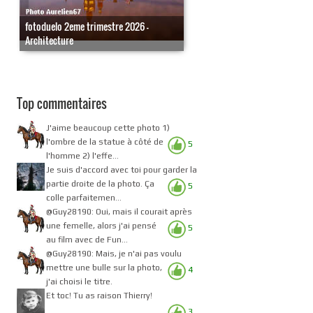
fotoduelo 2eme trimestre 2026 -
Architecture
Top commentaires
J'aime beaucoup cette photo 1)
l'ombre de la statue à côté de
5
l'homme 2) l'effe...
Je suis d'accord avec toi pour garder la
partie droite de la photo. Ça
5
colle parfaitemen...
@Guy28190: Oui, mais il courait après
une femelle, alors j'ai pensé
5
au film avec de Fun...
@Guy28190: Mais, je n'ai pas voulu
mettre une bulle sur la photo,
4
j'ai choisi le titre.
Et toc! Tu as raison Thierry!
3