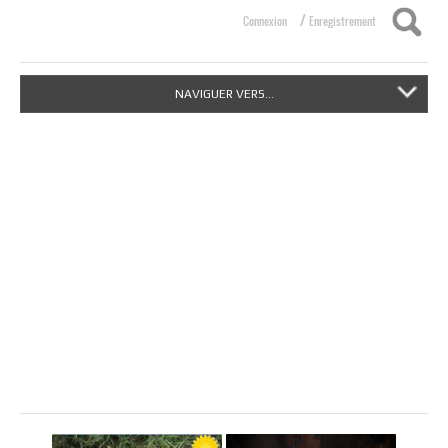
/
Connexion
Enregistrement
NAVIGUER VERS...