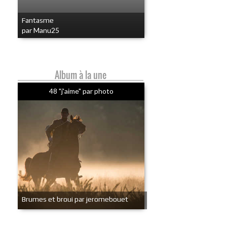
Fantasme
par Manu25
Album à la une
48 "j'aime" par photo
Brumes et broui par jeromebouet