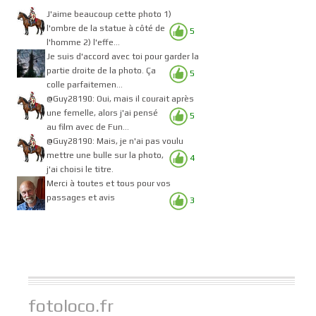
J'aime beaucoup cette photo 1)
l'ombre de la statue à côté de
5
l'homme 2) l'effe...
Je suis d'accord avec toi pour garder la
partie droite de la photo. Ça
5
colle parfaitemen...
@Guy28190: Oui, mais il courait après
une femelle, alors j'ai pensé
5
au film avec de Fun...
@Guy28190: Mais, je n'ai pas voulu
mettre une bulle sur la photo,
4
j'ai choisi le titre.
Merci à toutes et tous pour vos
passages et avis
3
fotoloco.fr