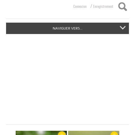
/
Connexion
Enregistrement
NAVIGUER VERS...