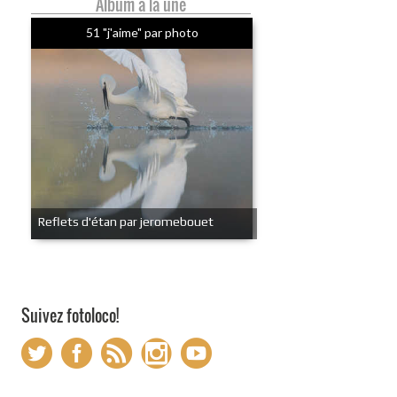
Album à la une
51 "j'aime" par photo
Reflets d'étan par jeromebouet
Suivez fotoloco!