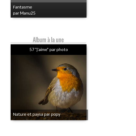
Fantasme
par Manu25
Album à la une
57 "j'aime" par photo
Nature et paysa par popy