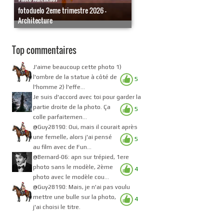
fotoduelo 2eme trimestre 2026 -
Architecture
Top commentaires
J'aime beaucoup cette photo 1)
l'ombre de la statue à côté de
5
l'homme 2) l'effe...
Je suis d'accord avec toi pour garder la
partie droite de la photo. Ça
5
colle parfaitemen...
@Guy28190: Oui, mais il courait après
une femelle, alors j'ai pensé
5
au film avec de Fun...
@Bernard-06: apn sur trépied, 1ere
photo sans le modèle, 2ème
4
photo avec le modèle cou...
@Guy28190: Mais, je n'ai pas voulu
mettre une bulle sur la photo,
4
j'ai choisi le titre.