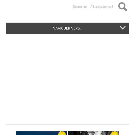
/
Connexion
Enregistrement
NAVIGUER VERS...