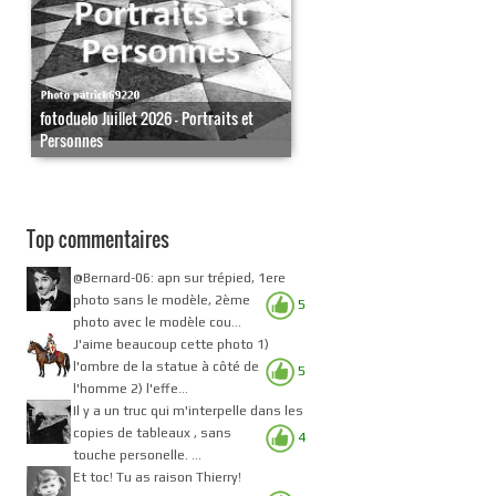
fotoduelo Juillet 2026 - Portraits et
Personnes
Top commentaires
@Bernard-06: apn sur trépied, 1ere
photo sans le modèle, 2ème
5
photo avec le modèle cou...
J'aime beaucoup cette photo 1)
l'ombre de la statue à côté de
5
l'homme 2) l'effe...
Il y a un truc qui m'interpelle dans les
copies de tableaux , sans
4
touche personelle. ...
Et toc! Tu as raison Thierry!