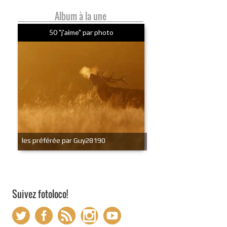
Album à la une
50 "j'aime" par photo
les préférée par Guy28190
Suivez fotoloco!