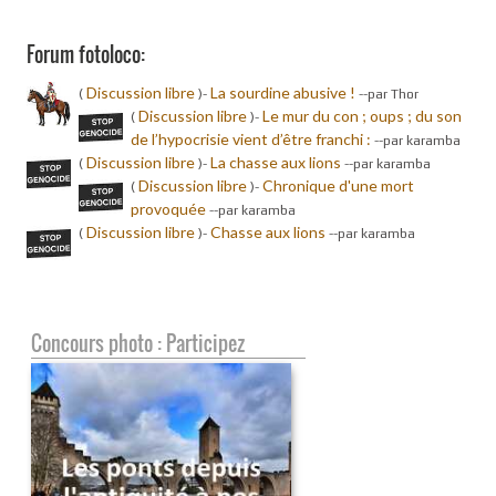
Forum fotoloco:
Discussion libre
La sourdine abusive !
(
)-
-
-par Thor
Discussion libre
Le mur du con ; oups ; du son
(
)-
de l’hypocrisie vient d’être franchi :
-
-par karamba
Discussion libre
La chasse aux lions
(
)-
-
-par karamba
Discussion libre
Chronique d'une mort
(
)-
provoquée
-
-par karamba
Discussion libre
Chasse aux lions
(
)-
-
-par karamba
Concours photo : Participez