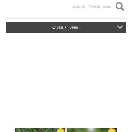
/
Connexion
Enregistrement
NAVIGUER VERS...