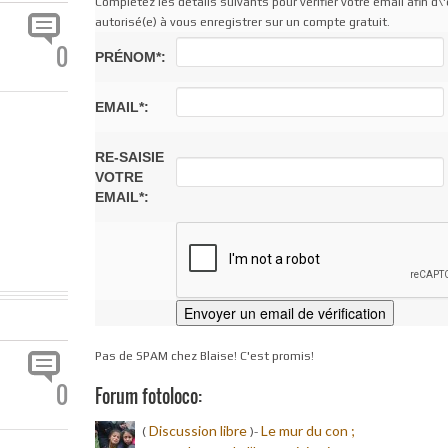
Complétez les détails suivants pour vérifier votre email afin d\'
autorisé(e) à vous enregistrer sur un compte gratuit.
0
PRÉNOM*:
EMAIL*:
RE-SAISIE
VOTRE
EMAIL*:
Pas de SPAM chez Blaise! C'est promis!
0
Forum fotoloco:
Discussion libre
Le mur du con ;
(
)-