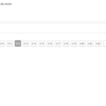
 du mois
170
171
172
173
174
175
176
177
178
179
180
181
182