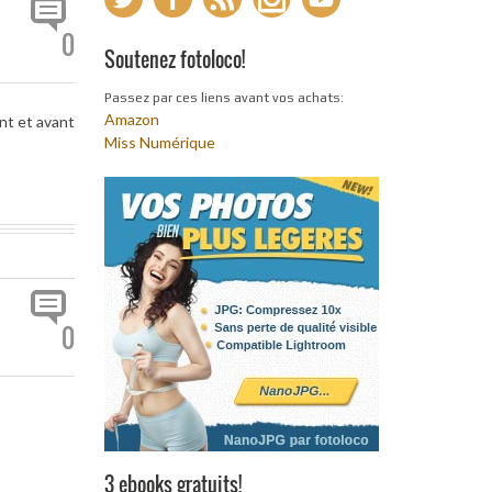
0
Soutenez fotoloco!
Passez par ces liens avant vos achats:
Amazon
nt et avant
Miss Numérique
0
3 ebooks gratuits!