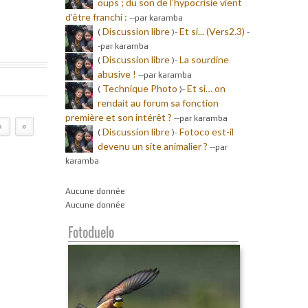
oups ; du son de l’hypocrisie vient
d’être franchi :
-
-par karamba
Discussion libre
Et si... (Vers2.3)
(
)-
-
-par karamba
Discussion libre
La sourdine
(
)-
abusive !
-
-par karamba
Technique Photo
Et si… on
(
)-
rendait au forum sa fonction
première et son intérêt ?
-
-par karamba
›
»
Discussion libre
Fotoco est-il
(
)-
devenu un site animalier ?
-
-par
karamba
Aucune donnée
Aucune donnée
Fotoduelo