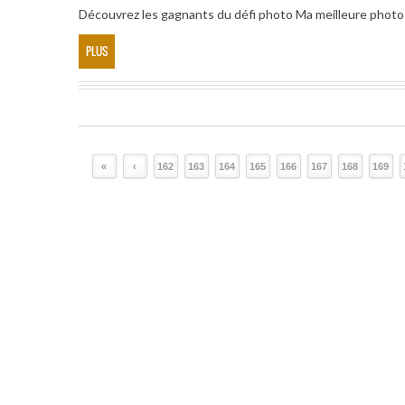
Découvrez les gagnants du défi photo Ma meilleure photo
PLUS
«
‹
162
163
164
165
166
167
168
169