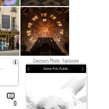
Concours Photo : Fantasme
2eme Prix Public
0