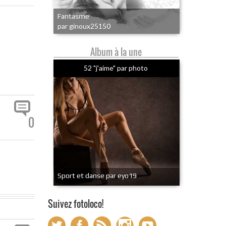
Fantasme
par ginoux25150
Album à la une
52 "j'aime" par photo
0
Sport et danse par eyo19
Suivez fotoloco!