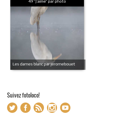
49 "j'aime" par photo
Les dames blanc par jeromebouet
Suivez fotoloco!