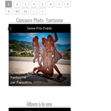
1
2
3
4
5
6
7
8
9
10
11
›
»
Concours Photo : Fantasme
3eme Prix Public
Fantasme
par Pappabox
Album à la une