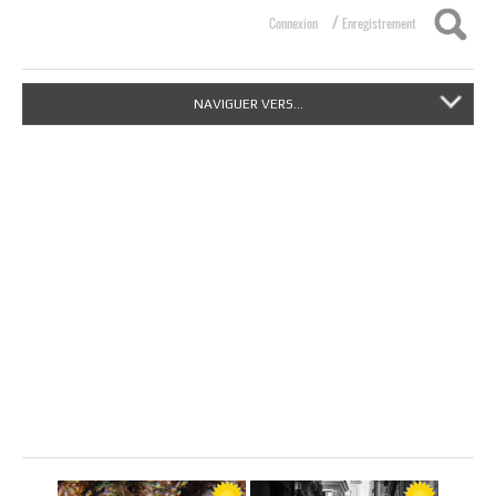
/
Connexion
Enregistrement
NAVIGUER VERS...