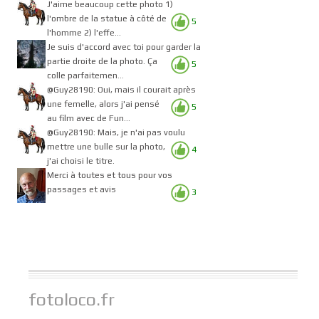
J'aime beaucoup cette photo 1)
l'ombre de la statue à côté de
5
l'homme 2) l'effe...
Je suis d'accord avec toi pour garder la
partie droite de la photo. Ça
5
colle parfaitemen...
@Guy28190: Oui, mais il courait après
une femelle, alors j'ai pensé
5
au film avec de Fun...
@Guy28190: Mais, je n'ai pas voulu
mettre une bulle sur la photo,
4
j'ai choisi le titre.
Merci à toutes et tous pour vos
passages et avis
3
fotoloco.fr