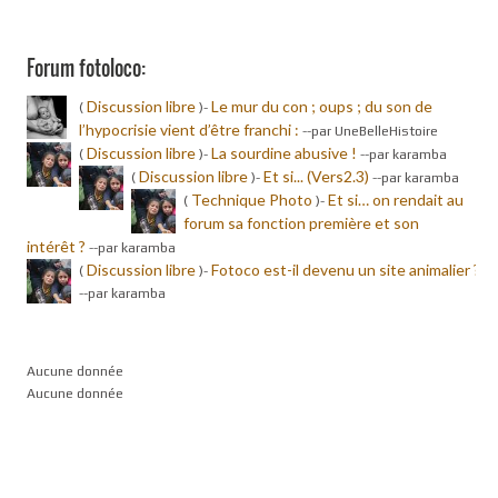
Forum fotoloco:
Discussion libre
Le mur du con ; oups ; du son de
(
)-
l’hypocrisie vient d’être franchi :
-
-par UneBelleHistoire
Discussion libre
La sourdine abusive !
(
)-
-
-par karamba
Discussion libre
Et si... (Vers2.3)
(
)-
-
-par karamba
Technique Photo
Et si… on rendait au
(
)-
forum sa fonction première et son
intérêt ?
-
-par karamba
Discussion libre
Fotoco est-il devenu un site animalier ?
(
)-
-
-par karamba
Aucune donnée
Aucune donnée