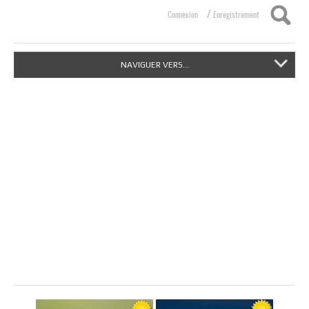
/
Connexion
Enregistrement
NAVIGUER VERS...