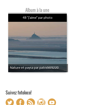
Album à la une
48 "j'aime" par photo
Nature et paysa par patrick69220
Suivez fotoloco!