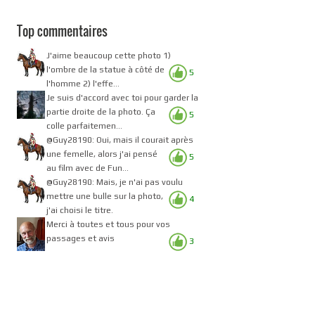
Top commentaires
J'aime beaucoup cette photo 1)
l'ombre de la statue à côté de
5
l'homme 2) l'effe...
Je suis d'accord avec toi pour garder la
partie droite de la photo. Ça
5
colle parfaitemen...
@Guy28190: Oui, mais il courait après
une femelle, alors j'ai pensé
5
au film avec de Fun...
@Guy28190: Mais, je n'ai pas voulu
mettre une bulle sur la photo,
4
j'ai choisi le titre.
Merci à toutes et tous pour vos
passages et avis
3