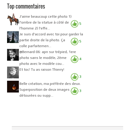
Top commentaires
J'aime beaucoup cette photo 1)
l'ombre de la statue à côté de
5
l'homme 2) l'effe...
Je suis d'accord avec toi pour garder la
partie droite de la photo. Ça
5
colle parfaitemen...
@Bernard-06: apn sur trépied, 1ere
photo sans le modèle, 2ème
4
photo avec le modèle cou...
Et toc! Tu as raison Thierry!
3
Belle création, ma préférée des deux.
Superposition de deux images
3
détourées ou supp...