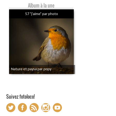
Album à la une
57 "j'aime" par photo
Nature et paysa par popy
Suivez fotoloco!