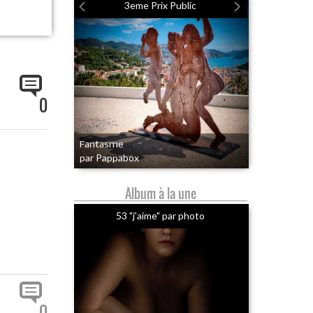
3eme Prix Public
0
Fantasme
par Pappabox
Album à la une
53 "j'aime" par photo
0