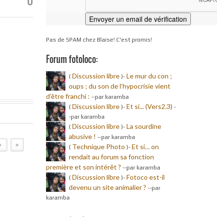
0
Pas de SPAM chez Blaise! C'est promis!
Forum fotoloco:
Discussion libre
Le mur du con ;
(
)-
oups ; du son de l’hypocrisie vient
d’être franchi :
-
-par karamba
Discussion libre
Et si... (Vers2.3)
(
)-
-
-par karamba
Discussion libre
La sourdine
(
)-
abusive !
-
-par karamba
›
»
Technique Photo
Et si… on
(
)-
rendait au forum sa fonction
première et son intérêt ?
-
-par karamba
Discussion libre
Fotoco est-il
(
)-
devenu un site animalier ?
-
-par
karamba