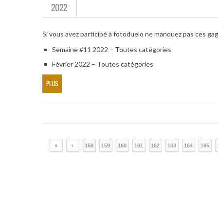
2022
Si vous avez participé à fotoduelo ne manquez pas ces ga
Semaine #11 2022 – Toutes catégories
Février 2022 – Toutes catégories
PLUS
«
‹
158
159
160
161
162
163
164
165