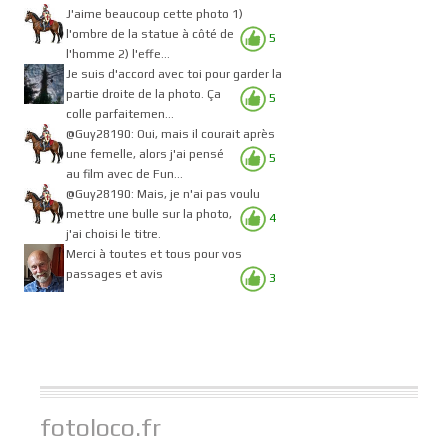
J'aime beaucoup cette photo 1)
l'ombre de la statue à côté de
5
l'homme 2) l'effe...
Je suis d'accord avec toi pour garder la
partie droite de la photo. Ça
5
colle parfaitemen...
@Guy28190: Oui, mais il courait après
une femelle, alors j'ai pensé
5
au film avec de Fun...
@Guy28190: Mais, je n'ai pas voulu
mettre une bulle sur la photo,
4
j'ai choisi le titre.
Merci à toutes et tous pour vos
passages et avis
3
fotoloco.fr