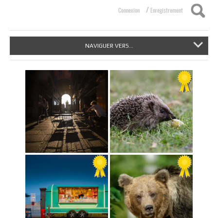
/
Connexion
Enregistrement
NAVIGUER VERS...