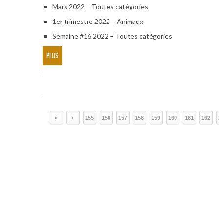
Mars 2022 – Toutes catégories
1er trimestre 2022 – Animaux
Semaine #16 2022 – Toutes catégories
PLUS
«
‹
155
156
157
158
159
160
161
162