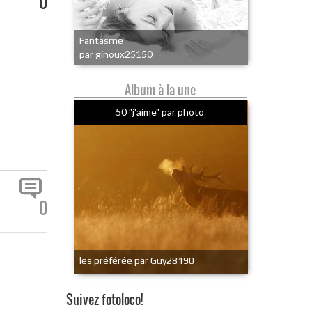
0
Fantasme
par ginoux25150
Album à la une
50 "j'aime" par photo
0
les préférée par Guy28190
Suivez fotoloco!