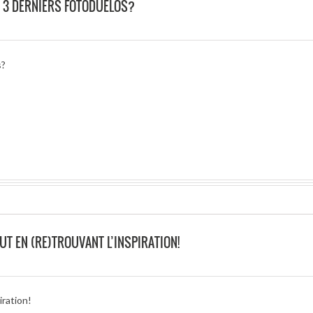
 3 DERNIERS FOTODUELOS?
s?
T EN (RE)TROUVANT L’INSPIRATION!
iration!