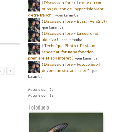
Discussion libre
Le mur du con ;
(
)-
oups ; du son de l’hypocrisie vient
d’être franchi :
-
-par karamba
Discussion libre
Et si... (Vers2.3)
(
)-
-
-par karamba
Discussion libre
La sourdine
(
)-
abusive !
-
-par karamba
Technique Photo
Et si… on
(
)-
rendait au forum sa fonction
première et son intérêt ?
-
-par karamba
Discussion libre
Fotoco est-il
(
)-
devenu un site animalier ?
-
-par
›
»
karamba
Aucune donnée
Aucune donnée
Fotoduelo