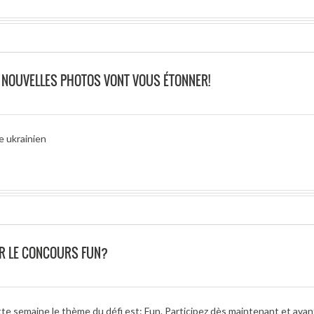
 NOUVELLES PHOTOS VONT VOUS ÉTONNER!
 ukrainien
R LE CONCOURS FUN?
te semaine le thème du défi est: Fun. Participez dès maintenant et avant