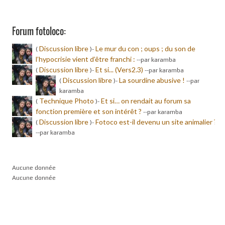
Forum fotoloco:
Discussion libre
Le mur du con ; oups ; du son de
(
)-
l’hypocrisie vient d’être franchi :
-
-par karamba
Discussion libre
Et si... (Vers2.3)
(
)-
-
-par karamba
Discussion libre
La sourdine abusive !
(
)-
-
-par
karamba
Technique Photo
Et si… on rendait au forum sa
(
)-
fonction première et son intérêt ?
-
-par karamba
Discussion libre
Fotoco est-il devenu un site animalier ?
(
)-
-
-par karamba
Aucune donnée
Aucune donnée