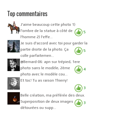
Top commentaires
J'aime beaucoup cette photo 1)
l'ombre de la statue à côté de
5
l'homme 2) l'effe...
Je suis d'accord avec toi pour garder la
partie droite de la photo. Ça
5
colle parfaitemen...
@Bernard-06: apn sur trépied, 1ere
photo sans le modèle, 2ème
4
photo avec le modèle cou...
Et toc! Tu as raison Thierry!
3
Belle création, ma préférée des deux.
Superposition de deux images
3
détourées ou supp...