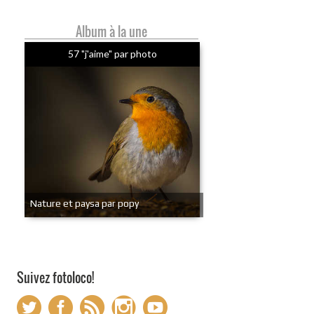
Album à la une
57 "j'aime" par photo
Nature et paysa par popy
Suivez fotoloco!