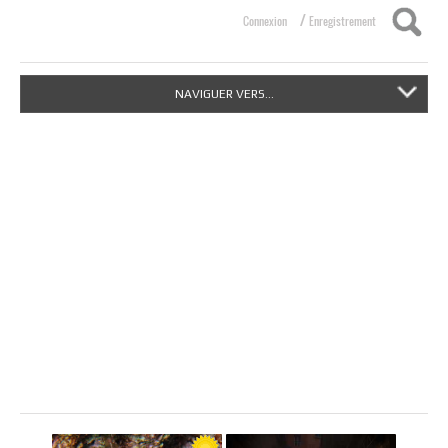
/
Connexion
Enregistrement
NAVIGUER VERS...