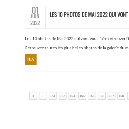
01
LES 10 PHOTOS DE MAI 2022 QUI VONT
JUIN
2022
Les 10 photos de Mai 2022 qui vont vous faire retrouver l’
Retrouvez toutes les plus belles photos de la galerie du 
PLUS
«
‹
151
152
153
154
155
156
157
158