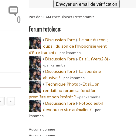
0
Pas de SPAM chez Blaise! C'est promis!
Forum fotoloco:
Discussion libre
Le mur du con ;
(
)-
oups ; du son de l’hypocrisie vient
d’être franchi :
-
-par karamba
Discussion libre
Et si... (Vers2.3)
(
)-
-
-par karamba
Discussion libre
La sourdine
(
)-
abusive !
-
-par karamba
Technique Photo
Et si… on
(
)-
rendait au forum sa fonction
première et son intérêt ?
-
-par karamba
›
»
Discussion libre
Fotoco est-il
(
)-
devenu un site animalier ?
-
-par
karamba
Aucune donnée
Aucune donnée