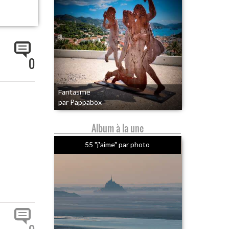
0
Fantasme
par Pappabox
Album à la une
55 "j'aime" par photo