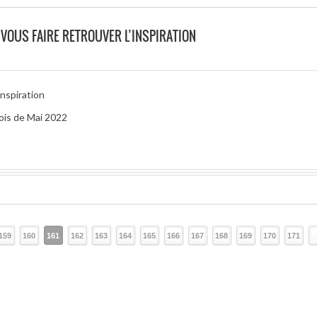
 VOUS FAIRE RETROUVER L’INSPIRATION
inspiration
mois de Mai 2022
159
160
161
162
163
164
165
166
167
168
169
170
171