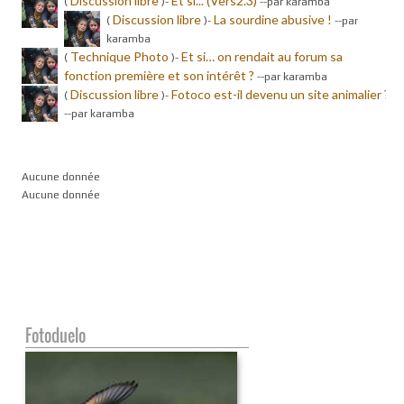
Discussion libre
Et si... (Vers2.3)
(
)-
-
-par karamba
Discussion libre
La sourdine abusive !
(
)-
-
-par
karamba
Technique Photo
Et si… on rendait au forum sa
(
)-
fonction première et son intérêt ?
-
-par karamba
Discussion libre
Fotoco est-il devenu un site animalier ?
(
)-
-
-par karamba
Aucune donnée
Aucune donnée
Fotoduelo