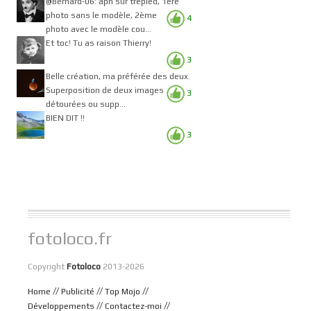
@Bernard-06: apn sur trépied, 1ere
photo sans le modèle, 2ème
4
photo avec le modèle cou...
Et toc! Tu as raison Thierry!
3
Belle création, ma préférée des deux.
Superposition de deux images
3
détourées ou supp...
BIEN DIT !!
3
fotoloco.fr
Copyright
Fotoloco
2013-2026
//
//
//
Home
Publicité
Top Mojo
//
//
Développements
Contactez-moi