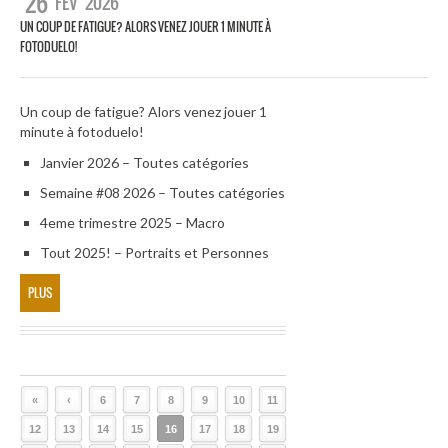
26
FÉV
2026
UN COUP DE FATIGUE? ALORS VENEZ JOUER 1 MINUTE À
FOTODUELO!
Un coup de fatigue? Alors venez jouer 1
minute à fotoduelo!
Janvier 2026 – Toutes catégories
Semaine #08 2026 – Toutes catégories
4eme trimestre 2025 – Macro
Tout 2025! – Portraits et Personnes
PLUS
«
‹
6
7
8
9
10
11
12
13
14
15
16
17
18
19