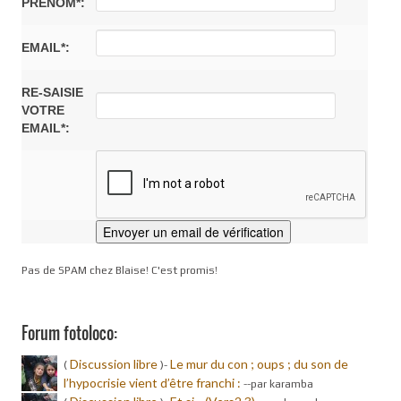
PRÉNOM*:
EMAIL*:
RE-SAISIE
VOTRE
EMAIL*:
Pas de SPAM chez Blaise! C'est promis!
Forum fotoloco:
Discussion libre
Le mur du con ; oups ; du son de
(
)-
l’hypocrisie vient d’être franchi :
-
-par karamba