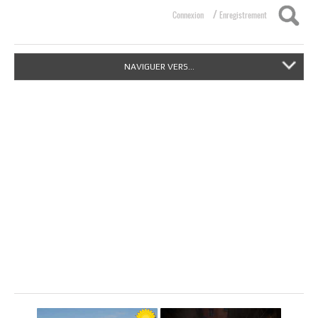
/
Connexion
Enregistrement
NAVIGUER VERS...