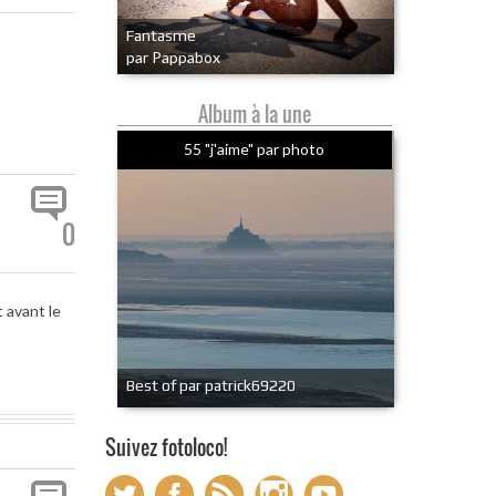
Fantasme
par Pappabox
Album à la une
55 "j'aime" par photo
0
 avant le
Best of par patrick69220
Suivez fotoloco!