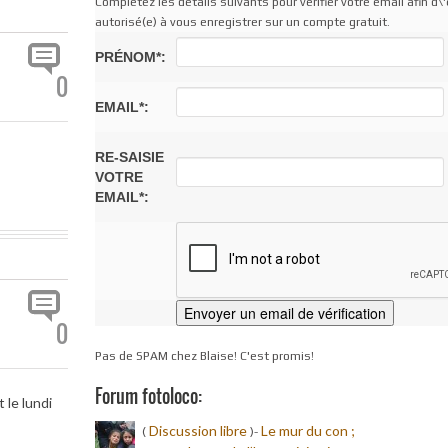
Complétez les détails suivants pour vérifier votre email afin d\'
autorisé(e) à vous enregistrer sur un compte gratuit.
PRÉNOM*:
0
EMAIL*:
RE-SAISIE
VOTRE
EMAIL*:
0
Pas de SPAM chez Blaise! C'est promis!
Forum fotoloco:
 le lundi
Discussion libre
Le mur du con ;
(
)-