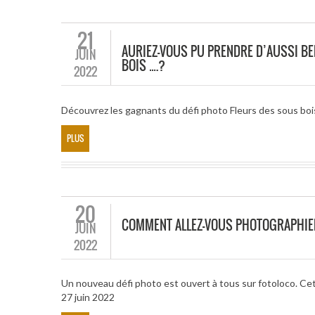
21
AURIEZ-VOUS PU PRENDRE D’AUSSI BE
JUIN
BOIS ….?
2022
Découvrez les gagnants du défi photo Fleurs des sous boi
PLUS
20
COMMENT ALLEZ-VOUS PHOTOGRAPHIE
JUIN
2022
Un nouveau défi photo est ouvert à tous sur fotoloco. Cet
27 juin 2022