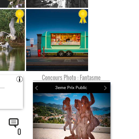
Concours Photo : Fantasme
3eme Prix Public
0