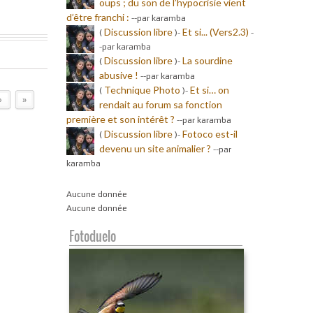
oups ; du son de l’hypocrisie vient
d’être franchi :
-
-par karamba
Discussion libre
Et si... (Vers2.3)
(
)-
-
-par karamba
Discussion libre
La sourdine
(
)-
abusive !
-
-par karamba
Technique Photo
Et si… on
(
)-
›
»
rendait au forum sa fonction
première et son intérêt ?
-
-par karamba
Discussion libre
Fotoco est-il
(
)-
devenu un site animalier ?
-
-par
karamba
Aucune donnée
Aucune donnée
Fotoduelo