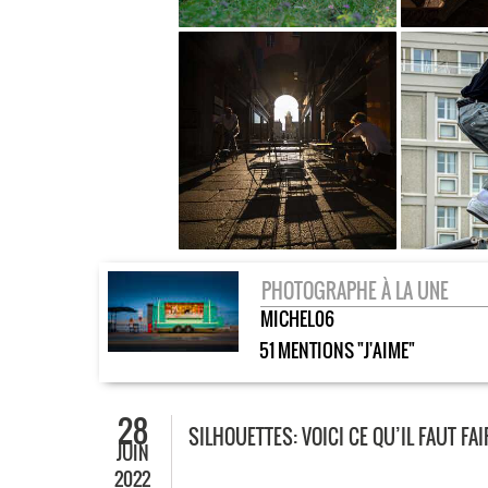
PHOTOGRAPHE À LA UNE
MICHEL06
51 MENTIONS "J'AIME"
28
SILHOUETTES: VOICI CE QU’IL FAUT F
JUIN
2022