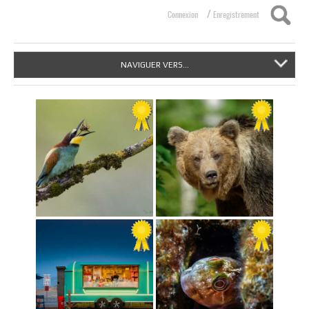
/
Connexion
Enregistrement
NAVIGUER VERS...