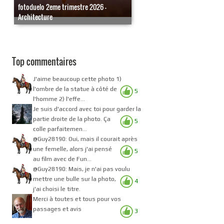
fotoduelo 2eme trimestre 2026 -
Architecture
Top commentaires
J'aime beaucoup cette photo 1)
l'ombre de la statue à côté de
5
l'homme 2) l'effe...
Je suis d'accord avec toi pour garder la
partie droite de la photo. Ça
5
colle parfaitemen...
@Guy28190: Oui, mais il courait après
une femelle, alors j'ai pensé
5
au film avec de Fun...
@Guy28190: Mais, je n'ai pas voulu
mettre une bulle sur la photo,
4
j'ai choisi le titre.
Merci à toutes et tous pour vos
passages et avis
3