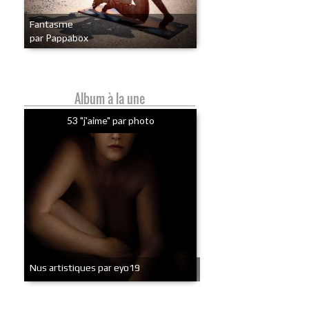
Fantasme
par Pappabox
Album à la une
53 "j'aime" par photo
Nus artistiques par eyo19