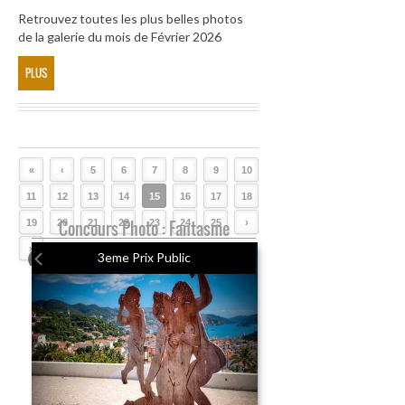
Retrouvez toutes les plus belles photos
de la galerie du mois de Février 2026
PLUS
«
‹
5
6
7
8
9
10
11
12
13
14
15
16
17
18
19
20
Concours Photo : Fantasme
21
22
23
24
25
›
»
3eme Prix Public