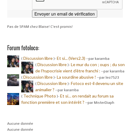
Pas de SPAM chez Blaise! C'est promis!
Forum fotoloco:
Discussion libre
Et si... (Vers2.3)
(
)-
-
-par karamba
Discussion libre
Le mur du con ; oups ; du son
(
)-
de l’hypocrisie vient d’être franchi :
-
-par karamba
Discussion libre
La sourdine abusive !
(
)-
-
-par leo7523
Discussion libre
Fotoco est-il devenu un site
(
)-
animalier ?
-
-par karamba
Technique Photo
Et si… on rendait au forum sa
(
)-
fonction première et son intérêt ?
-
-par MisterDiaph
Aucune donnée
Aucune donnée