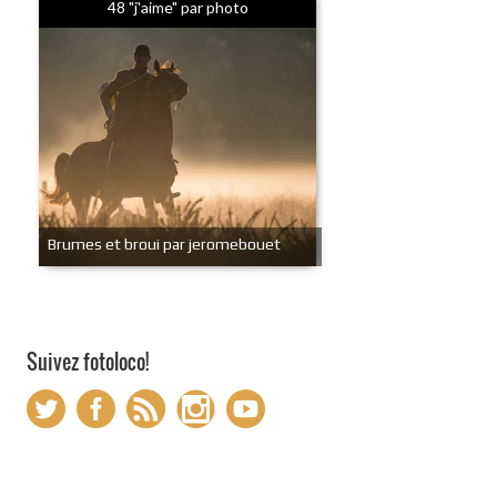
48 "j'aime" par photo
Brumes et broui par jeromebouet
Suivez fotoloco!