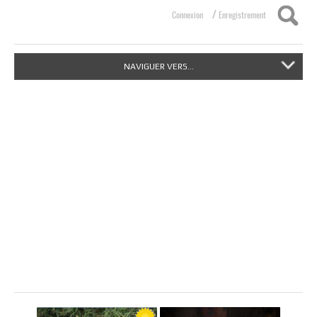
/
Connexion
Enregistrement
NAVIGUER VERS...