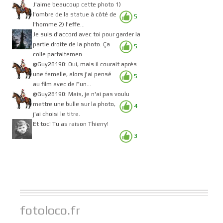
J'aime beaucoup cette photo 1)
l'ombre de la statue à côté de
5
l'homme 2) l'effe...
Je suis d'accord avec toi pour garder la
partie droite de la photo. Ça
5
colle parfaitemen...
@Guy28190: Oui, mais il courait après
une femelle, alors j'ai pensé
5
au film avec de Fun...
@Guy28190: Mais, je n'ai pas voulu
mettre une bulle sur la photo,
4
j'ai choisi le titre.
Et toc! Tu as raison Thierry!
3
fotoloco.fr