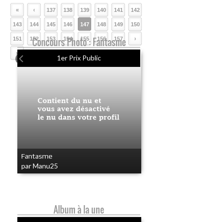
«
‹
137
138
139
140
141
142
143
144
145
146
147
148
149
150
151
152
Concours Photo : Fantasme
153
154
155
156
157
›
»
1er Prix Public
Fantasme
par Manu25
Album à la une