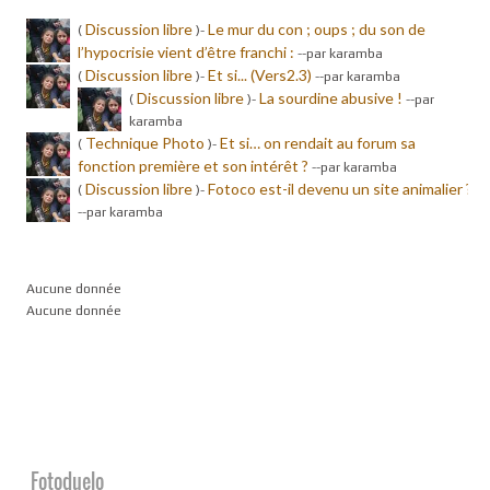
Discussion libre
Le mur du con ; oups ; du son de
(
)-
l’hypocrisie vient d’être franchi :
-
-par karamba
Discussion libre
Et si... (Vers2.3)
(
)-
-
-par karamba
Discussion libre
La sourdine abusive !
(
)-
-
-par
karamba
Technique Photo
Et si… on rendait au forum sa
(
)-
fonction première et son intérêt ?
-
-par karamba
Discussion libre
Fotoco est-il devenu un site animalier ?
(
)-
-
-par karamba
Aucune donnée
Aucune donnée
Fotoduelo