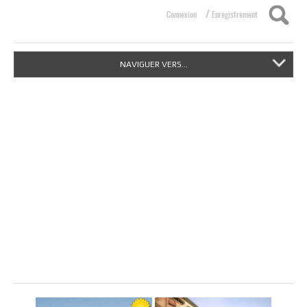
/
Connexion
Enregistrement
NAVIGUER VERS...