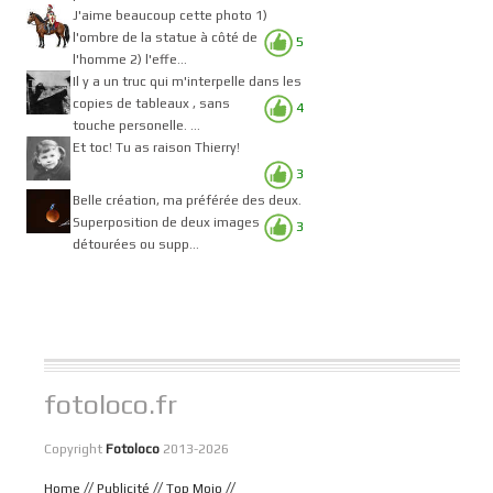
J'aime beaucoup cette photo 1)
l'ombre de la statue à côté de
5
l'homme 2) l'effe...
Il y a un truc qui m'interpelle dans les
copies de tableaux , sans
4
touche personelle. ...
Et toc! Tu as raison Thierry!
3
Belle création, ma préférée des deux.
Superposition de deux images
3
détourées ou supp...
fotoloco.fr
Copyright
Fotoloco
2013-2026
//
//
//
Home
Publicité
Top Mojo