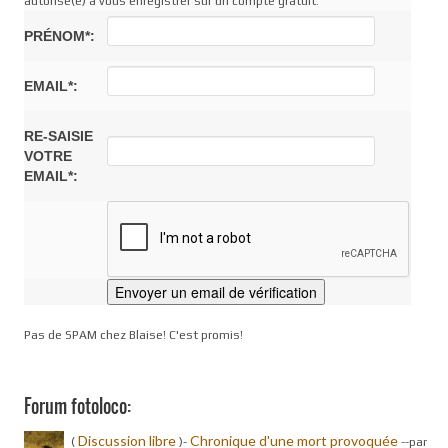
autorisé(e) à vous enregistrer sur un compte gratuit.
PRÉNOM*:
EMAIL*:
RE-SAISIE
VOTRE
EMAIL*:
Pas de SPAM chez Blaise! C'est promis!
Forum fotoloco:
Discussion libre
Chronique d'une mort provoquée
(
)-
-
-par