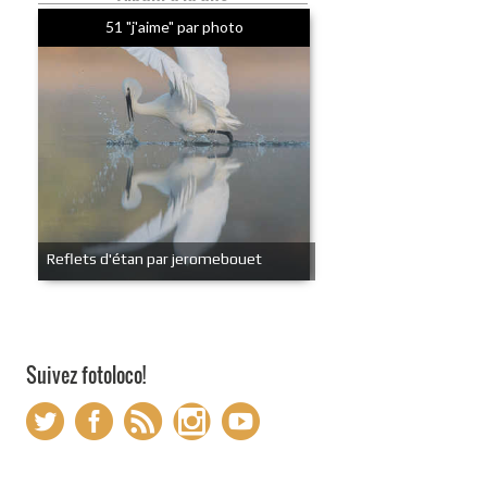
51 "j'aime" par photo
Reflets d'étan par jeromebouet
Suivez fotoloco!