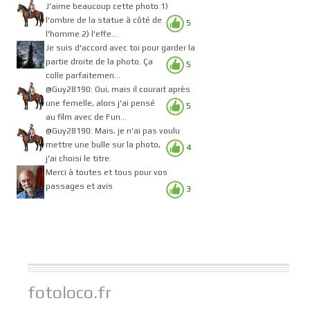
J'aime beaucoup cette photo 1)
l'ombre de la statue à côté de
5
l'homme 2) l'effe...
Je suis d'accord avec toi pour garder la
partie droite de la photo. Ça
5
colle parfaitemen...
@Guy28190: Oui, mais il courait après
une femelle, alors j'ai pensé
5
au film avec de Fun...
@Guy28190: Mais, je n'ai pas voulu
mettre une bulle sur la photo,
4
j'ai choisi le titre.
Merci à toutes et tous pour vos
passages et avis
3
fotoloco.fr