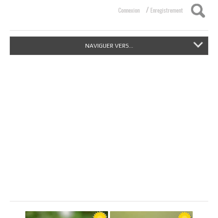
/
Connexion
Enregistrement
NAVIGUER VERS...