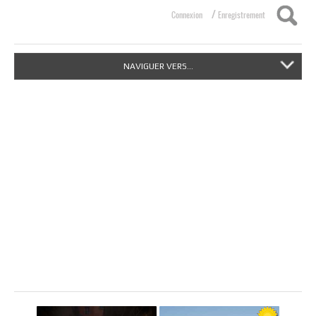
/
Connexion
Enregistrement
NAVIGUER VERS...