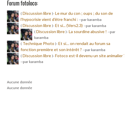
Forum fotoloco:
Discussion libre
Le mur du con ; oups ; du son de
(
)-
l’hypocrisie vient d’être franchi :
-
-par karamba
Discussion libre
Et si... (Vers2.3)
(
)-
-
-par karamba
Discussion libre
La sourdine abusive !
(
)-
-
-par
karamba
Technique Photo
Et si… on rendait au forum sa
(
)-
fonction première et son intérêt ?
-
-par karamba
Discussion libre
Fotoco est-il devenu un site animalier ?
(
)-
-
-par karamba
Aucune donnée
Aucune donnée