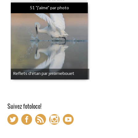
51 "j'aime" par photo
Reflets d'étan par jeromebouet
Suivez fotoloco!