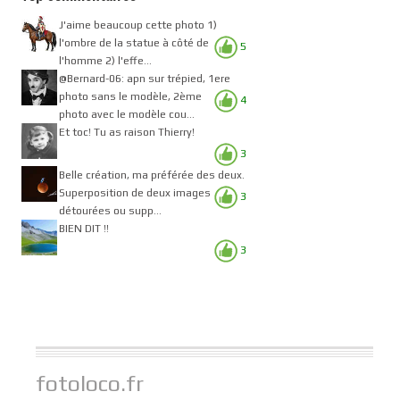
J'aime beaucoup cette photo 1)
l'ombre de la statue à côté de
5
l'homme 2) l'effe...
@Bernard-06: apn sur trépied, 1ere
photo sans le modèle, 2ème
4
photo avec le modèle cou...
Et toc! Tu as raison Thierry!
3
Belle création, ma préférée des deux.
Superposition de deux images
3
détourées ou supp...
BIEN DIT !!
3
fotoloco.fr