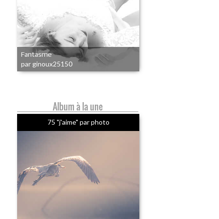
Fantasme
par ginoux25150
Album à la une
75 "j'aime" par photo