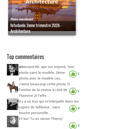
fotoduelo 2eme trimestre 2026 -
Architecture
Top commentaires
@Bernard-06: apn sur trépied, 1ere
photo sans le modèle, 2ème
5
photo avec le modèle cou...
J'aime beaucoup cette photo 1)
l'ombre de la statue à côté de
5
l'homme 2) l'effe...
Il y a un truc qui m'interpelle dans les
copies de tableaux , sans
4
touche personelle. ...
Et toc! Tu as raison Thierry!
3