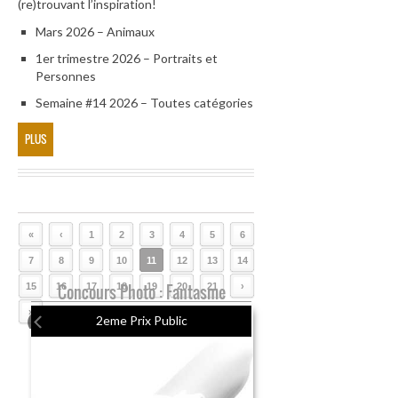
(re)trouvant l’inspiration!
Mars 2026 – Animaux
1er trimestre 2026 – Portraits et
Personnes
Semaine #14 2026 – Toutes catégories
PLUS
«
‹
1
2
3
4
5
6
7
8
9
10
11
12
13
14
15
16
Concours Photo : Fantasme
17
18
19
20
21
›
»
2eme Prix Public