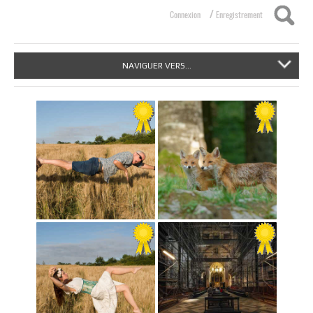
/
Connexion
Enregistrement
NAVIGUER VERS...