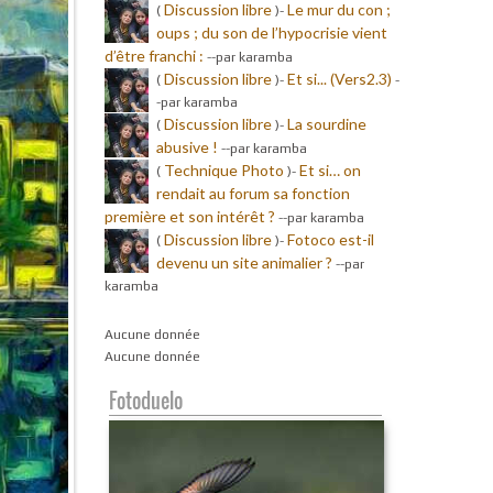
Discussion libre
Le mur du con ;
(
)-
oups ; du son de l’hypocrisie vient
d’être franchi :
-
-par karamba
Discussion libre
Et si... (Vers2.3)
(
)-
-
-par karamba
Discussion libre
La sourdine
(
)-
abusive !
-
-par karamba
Technique Photo
Et si… on
(
)-
rendait au forum sa fonction
première et son intérêt ?
-
-par karamba
Discussion libre
Fotoco est-il
(
)-
devenu un site animalier ?
-
-par
karamba
Aucune donnée
Aucune donnée
Fotoduelo