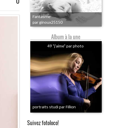
0
Fantasme
par ginoux25150
Album à la une
49 "j'aime" par photo
portraits studi par Fillion
Suivez fotoloco!