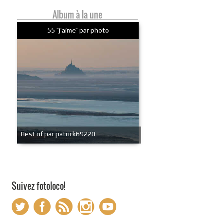
Album à la une
55 "j'aime" par photo
Best of par patrick69220
Suivez fotoloco!