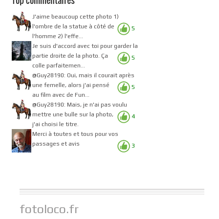
J'aime beaucoup cette photo 1)
l'ombre de la statue à côté de
5
l'homme 2) l'effe...
Je suis d'accord avec toi pour garder la
partie droite de la photo. Ça
5
colle parfaitemen...
@Guy28190: Oui, mais il courait après
une femelle, alors j'ai pensé
5
au film avec de Fun...
@Guy28190: Mais, je n'ai pas voulu
mettre une bulle sur la photo,
4
j'ai choisi le titre.
Merci à toutes et tous pour vos
passages et avis
3
fotoloco.fr