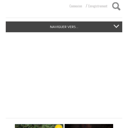
/
Connexion
Enregistrement
NAVIGUER VERS...