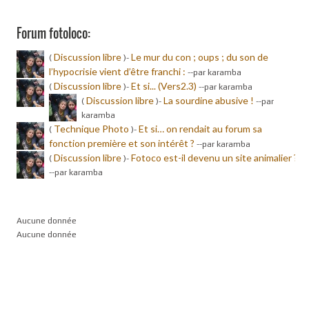
Forum fotoloco:
Discussion libre
Le mur du con ; oups ; du son de
(
)-
l’hypocrisie vient d’être franchi :
-
-par karamba
Discussion libre
Et si... (Vers2.3)
(
)-
-
-par karamba
Discussion libre
La sourdine abusive !
(
)-
-
-par
karamba
Technique Photo
Et si… on rendait au forum sa
(
)-
fonction première et son intérêt ?
-
-par karamba
Discussion libre
Fotoco est-il devenu un site animalier ?
(
)-
-
-par karamba
Aucune donnée
Aucune donnée