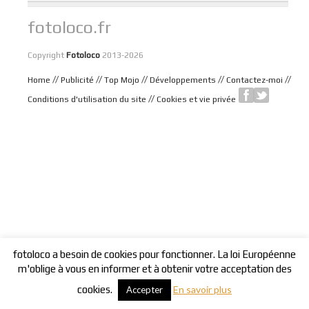
fotoloco.fr
Copyright
Fotoloco
2013-2026
//
//
//
//
//
Home
Publicité
Top Mojo
Développements
Contactez-moi
//
Conditions d'utilisation du site
Cookies et vie privée
fotoloco a besoin de cookies pour fonctionner. La loi Européenne
m'oblige à vous en informer et à obtenir votre acceptation des
cookies.
En savoir plus
Accepter