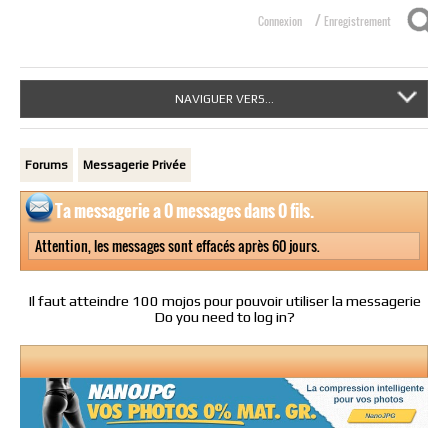
/
Connexion
Enregistrement
NAVIGUER VERS...
Forums
Messagerie Privée
Ta messagerie a
0
messages dans
0
fils.
Attention, les messages sont effacés après 60 jours.
Il faut atteindre 100 mojos pour pouvoir utiliser la messagerie
Do you need to log in?