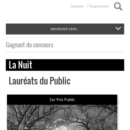
/
Connexion
Enregistrement
NAVIGUER VERS...
Gagnant du concours
La Nuit
Lauréats du Public
1er Prix Public