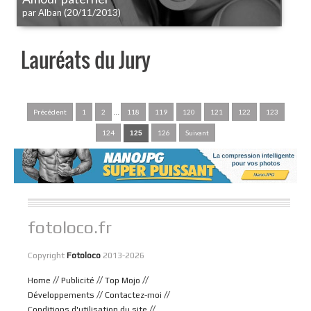
(20/11/2013)
par Alban
Lauréats du Jury
...
Précédent
1
2
118
119
120
121
122
123
124
126
Suivant
125
fotoloco.fr
Copyright
Fotoloco
2013-2026
//
//
//
Home
Publicité
Top Mojo
//
//
Développements
Contactez-moi
//
Conditions d'utilisation du site