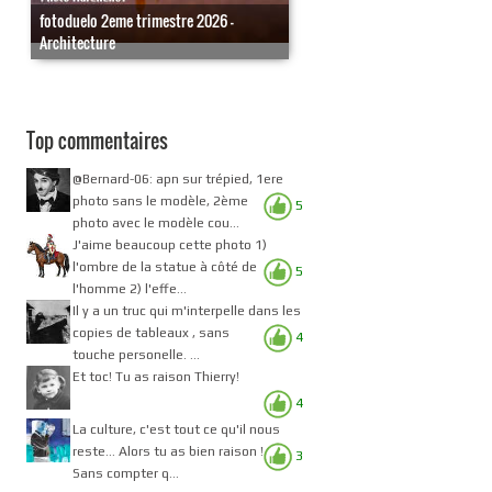
fotoduelo 2eme trimestre 2026 -
Architecture
Top commentaires
@Bernard-06: apn sur trépied, 1ere
photo sans le modèle, 2ème
5
photo avec le modèle cou...
J'aime beaucoup cette photo 1)
l'ombre de la statue à côté de
5
l'homme 2) l'effe...
Il y a un truc qui m'interpelle dans les
copies de tableaux , sans
4
touche personelle. ...
Et toc! Tu as raison Thierry!
4
La culture, c'est tout ce qu'il nous
reste... Alors tu as bien raison !
3
Sans compter q...