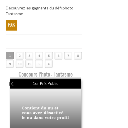
Découvrez les gagnants du défi photo
Fantasme
PLUS
1
2
3
4
5
6
7
8
9
10
11
›
»
Concours Photo : Fantasme
1er Prix Public