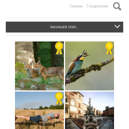
/
Connexion
Enregistrement
NAVIGUER VERS...