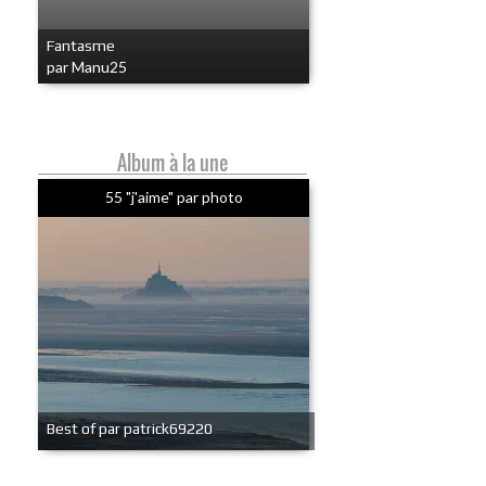
Fantasme
par Manu25
Album à la une
55 "j'aime" par photo
Best of par patrick69220