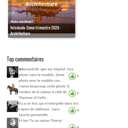
fotoduelo 2eme trimestre 2026 -
Architecture
Top commentaires
@Bernard-06: apn sur trépied, 1ere
photo sans le modèle, 2ème
5
photo avec le modèle cou...
J'aime beaucoup cette photo 1)
l'ombre de la statue à côté de
5
l'homme 2) l'effe...
Il y a un truc qui m'interpelle dans les
copies de tableaux , sans
4
touche personelle. ...
Et toc! Tu as raison Thierry!
4