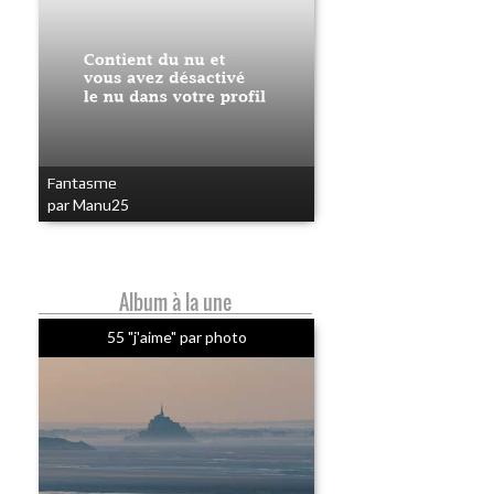
Fantasme
par Manu25
Album à la une
55 "j'aime" par photo