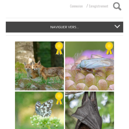
/
Connexion
Enregistrement
NAVIGUER VERS...