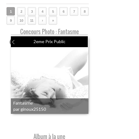
1
2
3
4
5
6
7
8
9
10
11
›
»
Concours Photo : Fantasme
2eme Prix Public
Fantasme
par ginoux25150
Album à la une