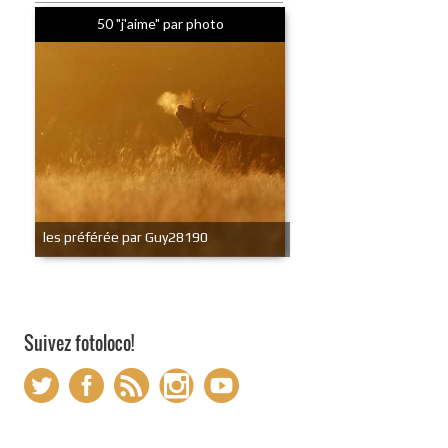
50 "j'aime" par photo
les préférée par Guy28190
Suivez fotoloco!