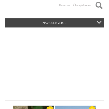
/
Connexion
Enregistrement
NAVIGUER VERS...