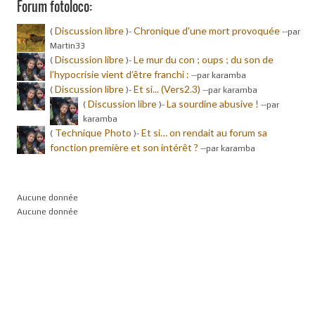
Forum fotoloco:
Discussion libre
Chronique d'une mort provoquée
(
)-
-
-par
Martin33
Discussion libre
Le mur du con ; oups ; du son de
(
)-
l’hypocrisie vient d’être franchi :
-
-par karamba
Discussion libre
Et si... (Vers2.3)
(
)-
-
-par karamba
Discussion libre
La sourdine abusive !
(
)-
-
-par
karamba
Technique Photo
Et si… on rendait au forum sa
(
)-
fonction première et son intérêt ?
-
-par karamba
Aucune donnée
Aucune donnée