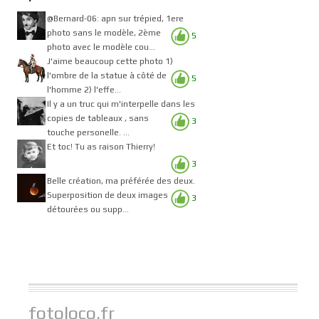
@Bernard-06: apn sur trépied, 1ere
photo sans le modèle, 2ème
5
photo avec le modèle cou...
J'aime beaucoup cette photo 1)
l'ombre de la statue à côté de
5
l'homme 2) l'effe...
Il y a un truc qui m'interpelle dans les
copies de tableaux , sans
3
touche personelle. ...
Et toc! Tu as raison Thierry!
3
Belle création, ma préférée des deux.
Superposition de deux images
3
détourées ou supp...
fotoloco.fr