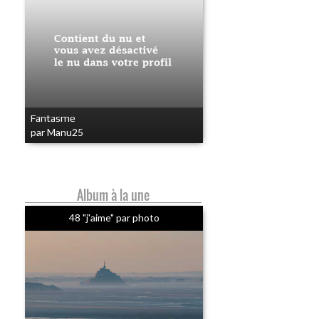
Fantasme
par Manu25
Album à la une
48 "j'aime" par photo