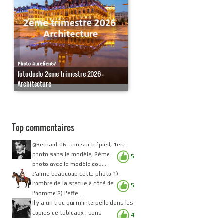
fotoduelo 2eme trimestre 2026 -
Architecture
Top commentaires
@Bernard-06: apn sur trépied, 1ere
photo sans le modèle, 2ème
5
photo avec le modèle cou...
J'aime beaucoup cette photo 1)
l'ombre de la statue à côté de
5
l'homme 2) l'effe...
Il y a un truc qui m'interpelle dans les
copies de tableaux , sans
4