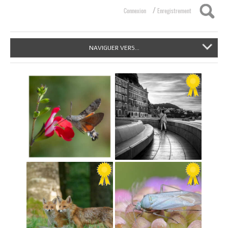
/
Connexion
Enregistrement
NAVIGUER VERS...