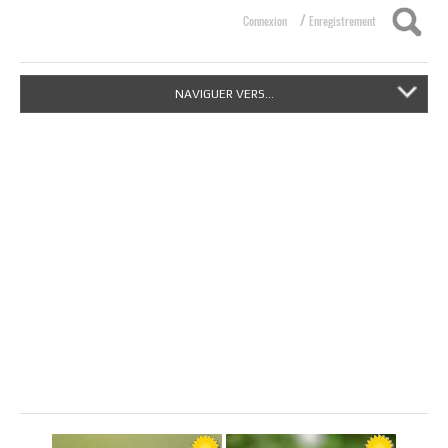
/
Connexion
Enregistrement
NAVIGUER VERS...