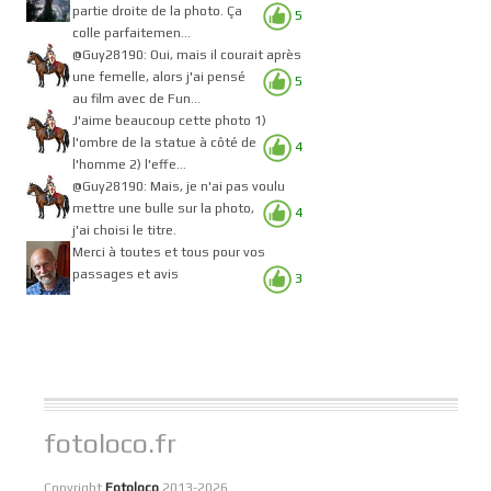
partie droite de la photo. Ça
5
colle parfaitemen...
@Guy28190: Oui, mais il courait après
une femelle, alors j'ai pensé
5
au film avec de Fun...
J'aime beaucoup cette photo 1)
l'ombre de la statue à côté de
4
l'homme 2) l'effe...
@Guy28190: Mais, je n'ai pas voulu
mettre une bulle sur la photo,
4
j'ai choisi le titre.
Merci à toutes et tous pour vos
passages et avis
3
fotoloco.fr
Copyright
Fotoloco
2013-2026