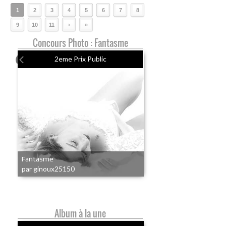
1
2
3
4
5
6
7
8
9
10
11
›
»
Concours Photo : Fantasme
2eme Prix Public
Fantasme
par ginoux25150
Album à la une