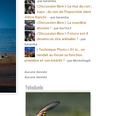
-par karamba
Discussion libre
Le mur du con ;
(
)-
oups ; du son de l’hypocrisie vient
d’être franchi :
-
-par karamba
Discussion libre
La sourdine
(
)-
abusive !
-
-par leo7523
Discussion libre
Fotoco est-il
(
)-
devenu un site animalier ?
-
-par
karamba
Technique Photo
Et si… on
(
)-
rendait au forum sa fonction
première et son intérêt ?
-
-par MisterDiaph
Aucune donnée
Aucune donnée
Fotoduelo