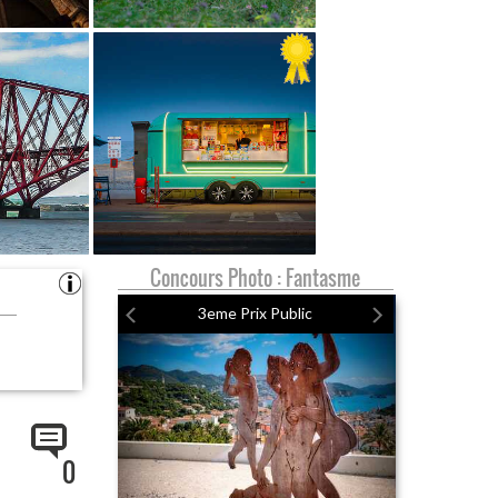
Concours Photo : Fantasme
3eme Prix Public
0