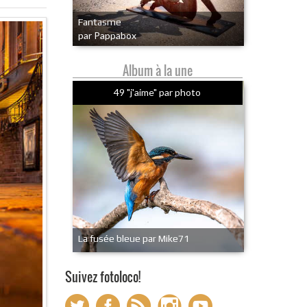
Fantasme
par Pappabox
Album à la une
49 "j'aime" par photo
La fusée bleue par Mike71
Suivez fotoloco!