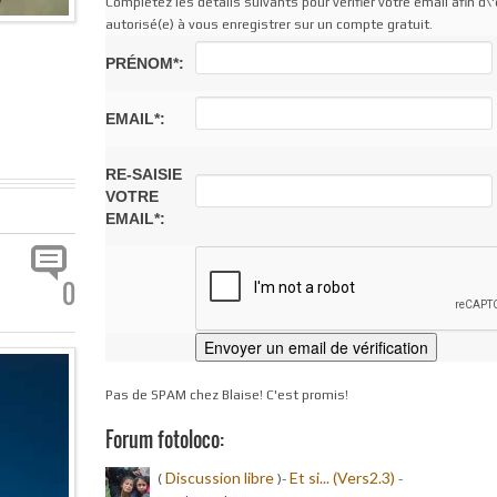
Complétez les détails suivants pour vérifier votre email afin d\'
autorisé(e) à vous enregistrer sur un compte gratuit.
PRÉNOM*:
EMAIL*:
RE-SAISIE
VOTRE
EMAIL*:
0
Pas de SPAM chez Blaise! C'est promis!
Forum fotoloco:
Discussion libre
Et si... (Vers2.3)
(
)-
-